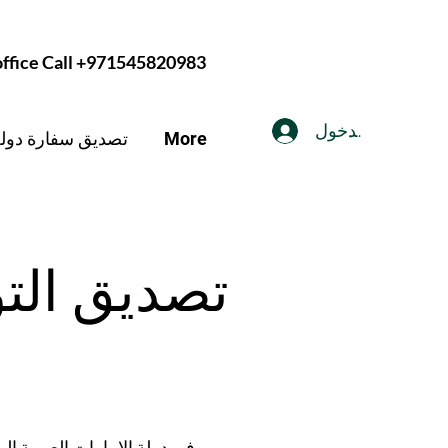
 office Call +971545820983
تسجيل الدخول
More
تصديق سفارة دولة 
تصديق التو