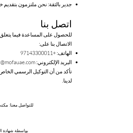
جدير بالثقة: نحن ملتزمون بتقديم خ
اتصل بنا
للحصول على المساعدة فيما يتعلق ب
الاتصال بنا على:
الهاتف: +97143300011
البريد الإلكتروني:
o@mofauae.com
تأكد من أن التوكيل الرسمي الخاص 
لدينا.
للتواصل معنا: مكتب دبي: +٩٧١٤٣٣٠٠٠١١ /٩٧١٢٥٢٨٨٤٦ +، عجمان: +٩٧١٦٧٤٠٣١١٠ ​أبو ظبيفك +٩٧١٢٦٧٣٣٠٩٩
©2022 بواسطة شهاد